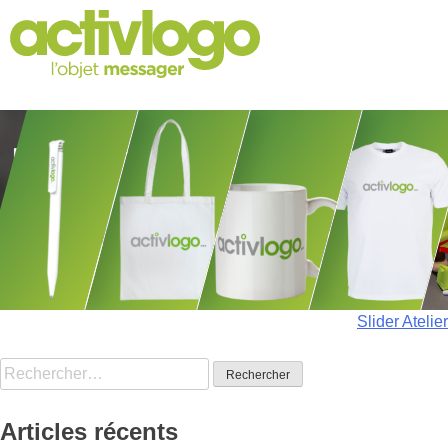
Skip
to
content
Navigation
Slider Atelier
de
Rechercher :
l’article
Articles récents