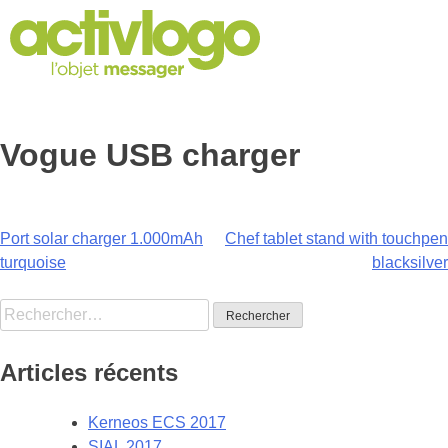
Skip
to
content
Vogue USB charger
Navigation
Port solar charger 1.000mAh
Chef tablet stand with touchpen
turquoise
blacksilver
de
Rechercher :
l’article
Articles récents
Kerneos ECS 2017
SIAL 2017