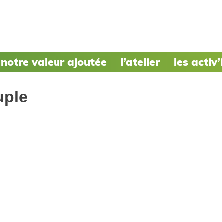
notre valeur ajoutée
l’atelier
les activ’
uple