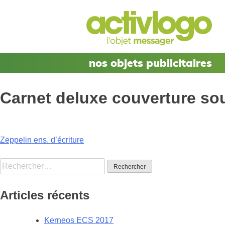
Skip
to
content
nos objets publicitaires
Carnet deluxe couverture so
Navigation
Zeppelin ens. d’écriture
de
Rechercher :
l’article
Articles récents
Kerneos ECS 2017